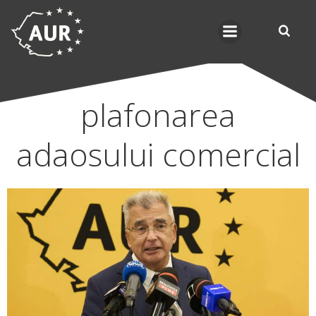
Skip
to
content
plafonarea
adaosului comercial