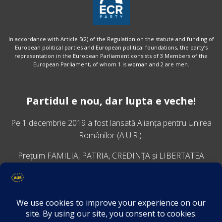
In accordance with Article 5(2) of the Regulation on the statute and funding of
European political parties and European political foundations, the party’s
representation in the European Parliament consists of 3 Members of the
European Parliament, of whom 1 is woman and 2 are men.
Partidul e nou, dar lupta e veche!
Pe 1 decembrie 2019 a fost lansată
Alianța pentru Unirea
Românilor
(A.U.R.).
Prețuim FAMILIA, PATRIA, CREDINȚA și LIBERTATEA
VINO ALĂTURI DE NOI