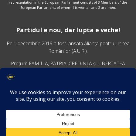
representation in the European Parliament consists of 3 Members of the
European Parliament, of whom 1 is woman and 2 are men.
Partidul e nou, dar lupta e veche!
Pe 1 decembrie 2019 a fost lansată
Alianța pentru Unirea
Românilor
(A.U.R.).
Prețuim FAMILIA, PATRIA, CREDINȚA și LIBERTATEA
VINO ALĂTURI DE NOI
Descarcă aplicația Platforma AUR
Termeni și condiții de confidențialitate
GDPR