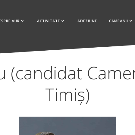
ESPRE AUR
ACTIVITATE
ADEZIUNE
CAMPANII
 (candidat Camer
Timiș)