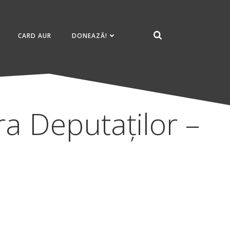
CARD AUR
DONEAZĂ!
a Deputaților –