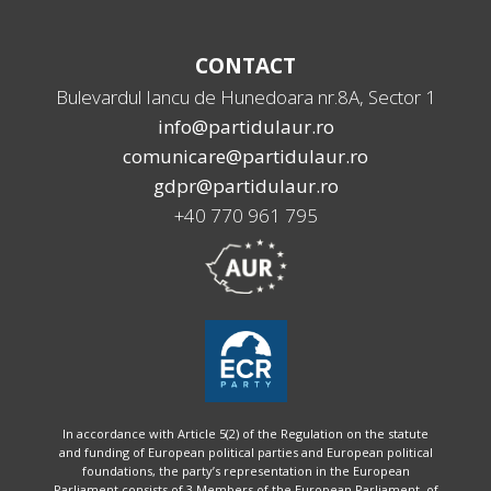
CONTACT
Bulevardul Iancu de Hunedoara nr.8A, Sector 1
info@partidulaur.ro
comunicare@partidulaur.ro
gdpr@partidulaur.ro
+40 770 961 795
In accordance with Article 5(2) of the Regulation on the statute
and funding of European political parties and European political
foundations, the party’s representation in the European
Parliament consists of 3 Members of the European Parliament, of