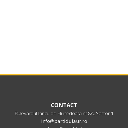
CONTACT
Bulevardul Iancu de Hunedoara nr.8A, Sector 1
info@partidulaur.ro