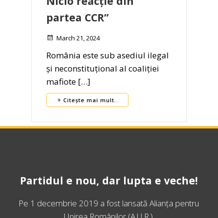
Nicio reacție din
partea CCR”
March 21, 2024
România este sub asediul ilegal
și neconstituțional al coaliției
mafiote […]
Citește mai mult..
Partidul e nou, dar lupta e veche!
Pe 1 decembrie 2019 a fost lansată
Alianța pentru
Unirea Românilor
(A.U.R.).