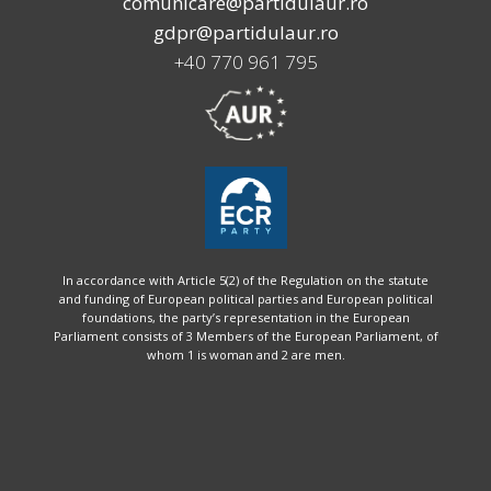
comunicare@partidulaur.ro
gdpr@partidulaur.ro
+40 770 961 795
In accordance with Article 5(2) of the Regulation on the statute
and funding of European political parties and European political
foundations, the party’s representation in the European
Parliament consists of 3 Members of the European Parliament, of
whom 1 is woman and 2 are men.