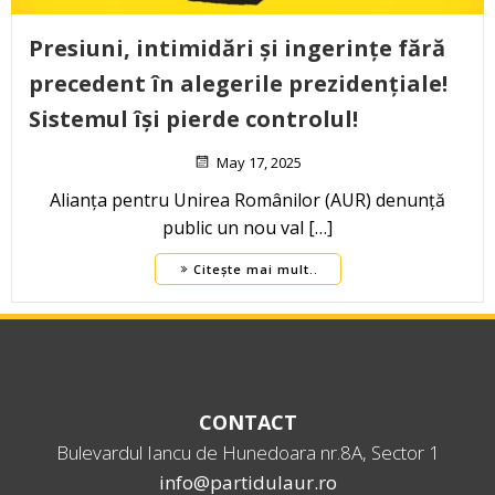
Presiuni, intimidări și ingerințe fără
precedent în alegerile prezidențiale!
Sistemul își pierde controlul!
May 17, 2025
Alianța pentru Unirea Românilor (AUR) denunță
public un nou val […]
Citește mai mult..
CONTACT
Bulevardul Iancu de Hunedoara nr.8A, Sector 1
info@partidulaur.ro