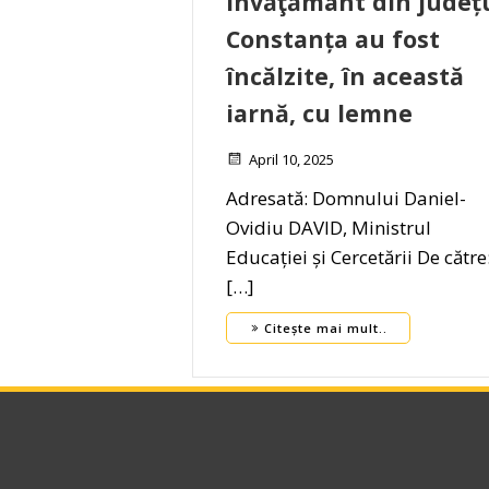
învăţământ din județ
Constanța au fost
încălzite, în această
iarnă, cu lemne
April 10, 2025
Adresată: Domnului Daniel-
Ovidiu DAVID, Ministrul
Educației și Cercetării De către
[…]
Citește mai mult..