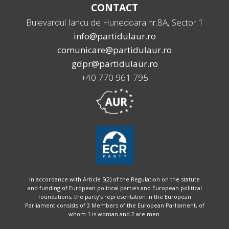
CONTACT
Bulevardul Iancu de Hunedoara nr.8A, Sector 1
info@partidulaur.ro
comunicare@partidulaur.ro
gdpr@partidulaur.ro
+40 770 961 795
In accordance with Article 5(2) of the Regulation on the statute
and funding of European political parties and European political
foundations, the party’s representation in the European
Parliament consists of 3 Members of the European Parliament, of
whom 1 is woman and 2 are men.