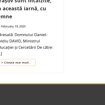
rașov sunt încălzite,
n această iarnă, cu
emne
February 19, 2025
resată: Domnului Daniel-
idiu DAVID, Ministrul
ucației și Cercetării De către:
…]
Citește mai mult..