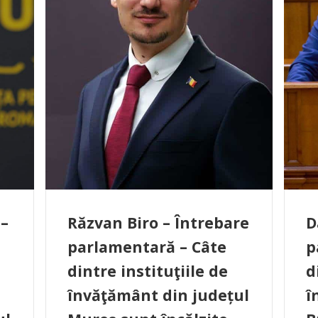
 –
Răzvan Biro – Întrebare
D
parlamentară – Câte
p
dintre instituţiile de
d
învăţământ din județul
î