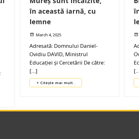
ul
Mureș sunt încălzite,
B
în această iarnă, cu
î
lemne
l
March 4, 2025
Adresată: Domnului Daniel-
Ad
Ovidiu DAVID, Ministrul
Ov
Educației și Cercetării De către:
Ed
[…]
[
:
Citește mai mult..