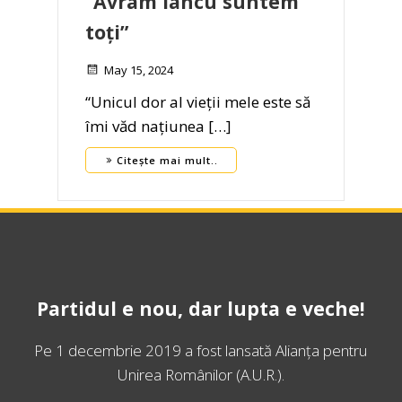
”Avram Iancu suntem
toți”
May 15, 2024
“Unicul dor al vieții mele este să
îmi văd națiunea […]
Citește mai mult..
Partidul e nou, dar lupta e veche!
Pe 1 decembrie 2019 a fost lansată
Alianța pentru
Unirea Românilor
(A.U.R.).