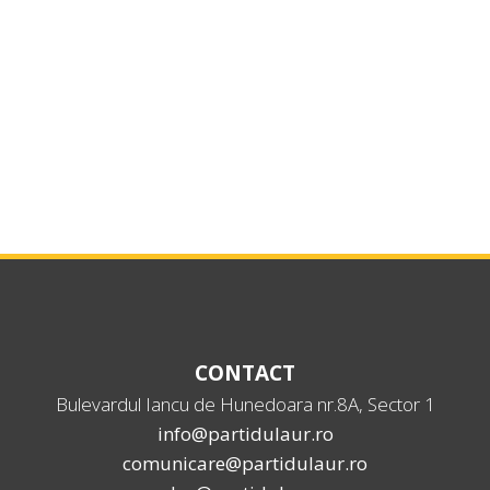
CONTACT
Bulevardul Iancu de Hunedoara nr.8A, Sector 1
info@partidulaur.ro
comunicare@partidulaur.ro