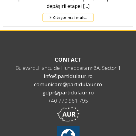
depăşirii etapei […]
Citește mai mult..
CONTACT
Bulevardul Iancu de Hunedoara nr.8A, Sector 1
info@partidulaur.ro
comunicare@partidulaur.ro
gdpr@partidulaur.ro
+40 770 961 795