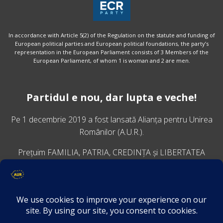
In accordance with Article 5(2) of the Regulation on the statute and funding of
European political parties and European political foundations, the party’s
representation in the European Parliament consists of 3 Members of the
European Parliament, of whom 1 is woman and 2 are men.
Partidul e nou, dar lupta e veche!
Pe 1 decembrie 2019 a fost lansată
Alianța pentru Unirea
Românilor
(A.U.R.).
Prețuim FAMILIA, PATRIA, CREDINȚA și LIBERTATEA
VINO ALĂTURI DE NOI