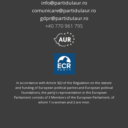
info@partidulaur.ro
comunicare@partidulaur.ro
gdpr@partidulaur.ro
+40 770 961 795
In accordance with Article 5(2) of the Regulation on the statute
and funding of European political parties and European political
foundations, the party’s representation in the European
Parliament consists of 3 Members of the European Parliament, of
whom 1 is woman and 2 are men.