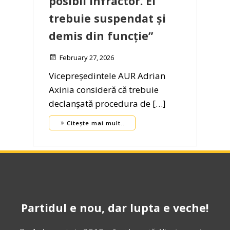
posibil infractor. El
trebuie suspendat și
demis din funcție”
February 27, 2026
Vicepreședintele AUR Adrian
Axinia consideră că trebuie
declanșată procedura de […]
Citește mai mult..
Partidul e nou, dar lupta e veche!