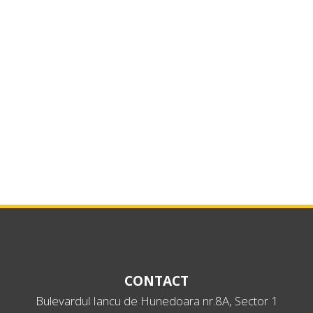
CONTACT
Bulevardul Iancu de Hunedoara nr.8A, Sector 1