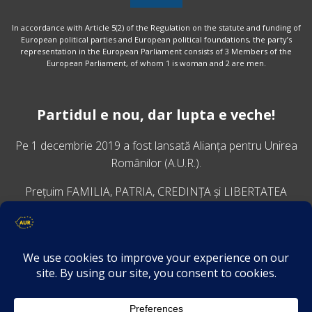
In accordance with Article 5(2) of the Regulation on the statute and funding of
European political parties and European political foundations, the party’s
representation in the European Parliament consists of 3 Members of the
European Parliament, of whom 1 is woman and 2 are men.
Partidul e nou, dar lupta e veche!
Pe 1 decembrie 2019 a fost lansată
Alianța pentru Unirea
Românilor
(A.U.R.).
Prețuim FAMILIA, PATRIA, CREDINȚA și LIBERTATEA
VINO ALĂTURI DE NOI
Descarcă aplicația Platforma AUR