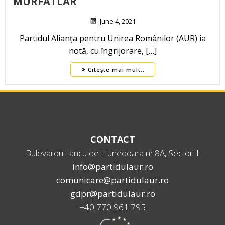
MURFATLAR
June 4, 2021
Partidul Alianța pentru Unirea Românilor (AUR) ia
notă, cu îngrijorare, […]
Citește mai mult..
CONTACT
Bulevardul Iancu de Hunedoara nr.8A, Sector 1
info@partidulaur.ro
comunicare@partidulaur.ro
gdpr@partidulaur.ro
+40 770 961 795