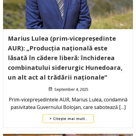
Marius Lulea (prim-vicepreședinte
AUR): „Producția națională este
lăsată în cădere liberă: închiderea
combinatului siderurgic Hunedoara,
un alt act al trădării naționale”
September 4, 2025
Prim-vicepreședintele AUR, Marius Lulea, condamnă
pasivitatea Guvernului Bolojan, care sabotează […]
Citește mai mult..