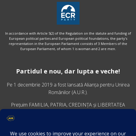
In accordance with Article 5(2) of the Regulation on the statute and funding of
European political parties and European political foundations, the party’s
representation in the European Parliament consists of 3 Members of the
European Parliament, of whom 1 is woman and 2 are men.
Partidul e nou, dar lupta e veche!
Pe 1 decembrie 2019 a fost lansată
Alianța pentru Unirea
Românilor
(A.U.R.).
Prețuim FAMILIA, PATRIA, CREDINȚA și LIBERTATEA