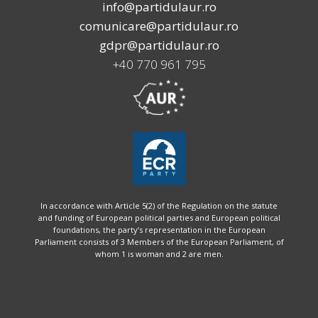
info@partidulaur.ro
comunicare@partidulaur.ro
gdpr@partidulaur.ro
+40 770 961 795
In accordance with Article 5(2) of the Regulation on the statute
and funding of European political parties and European political
foundations, the party’s representation in the European
Parliament consists of 3 Members of the European Parliament, of
whom 1 is woman and 2 are men.