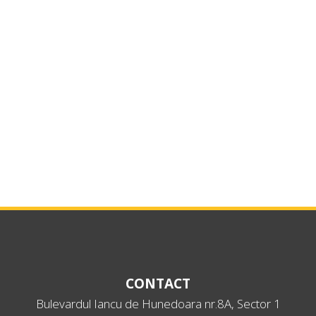
CONTACT
Bulevardul Iancu de Hunedoara nr.8A, Sector 1