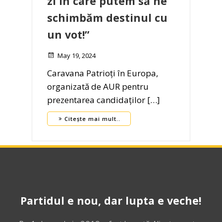
zi în care putem să ne
schimbăm destinul cu
un vot!”
May 19, 2024
Caravana Patrioți în Europa,
organizată de AUR pentru
prezentarea candidaților […]
Citește mai mult..
Partidul e nou, dar lupta e veche!