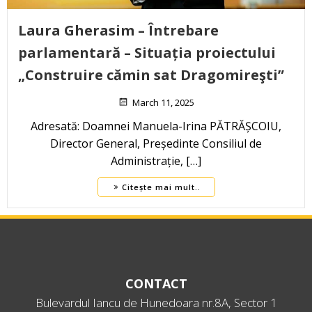
Laura Gherasim – Întrebare
parlamentară – Situația proiectului
„Construire cămin sat Dragomireşti”
March 11, 2025
Adresată: Doamnei Manuela-Irina PĂTRĂȘCOIU,
Director General, Președinte Consiliul de
Administrație, […]
Citește mai mult..
CONTACT
Bulevardul Iancu de Hunedoara nr.8A, Sector 1