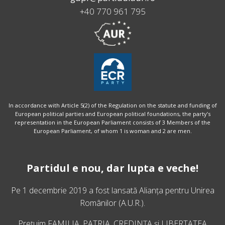
+40 770 961 795
In accordance with Article 5(2) of the Regulation on the statute and funding of
European political parties and European political foundations, the party’s
representation in the European Parliament consists of 3 Members of the
European Parliament, of whom 1 is woman and 2 are men.
Partidul e nou, dar lupta e veche!
Pe 1 decembrie 2019 a fost lansată
Alianța pentru Unirea
Românilor
(A.U.R.).
Prețuim FAMILIA, PATRIA, CREDINȚA și LIBERTATEA