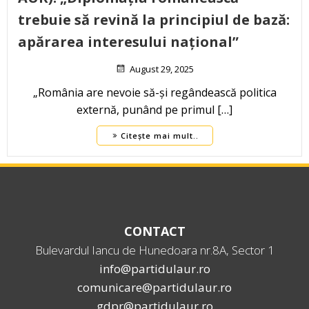
trebuie să revină la principiul de bază:
apărarea interesului național”
August 29, 2025
„România are nevoie să-și regândească politica
externă, punând pe primul […]
Citește mai mult..
CONTACT
Bulevardul Iancu de Hunedoara nr.8A, Sector 1
info@partidulaur.ro
comunicare@partidulaur.ro
gdpr@partidulaur.ro