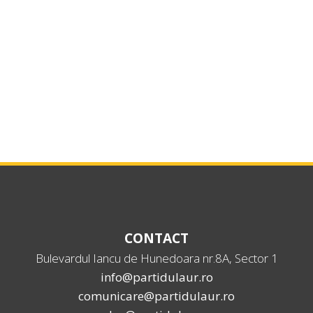
CONTACT
Bulevardul Iancu de Hunedoara nr.8A, Sector 1
info@partidulaur.ro
comunicare@partidulaur.ro