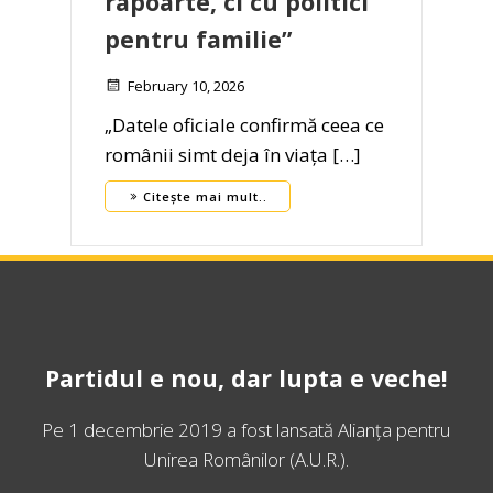
rapoarte, ci cu politici
pentru familie”
February 10, 2026
„Datele oficiale confirmă ceea ce
românii simt deja în viața […]
Citește mai mult..
Partidul e nou, dar lupta e veche!
Pe 1 decembrie 2019 a fost lansată
Alianța pentru
Unirea Românilor
(A.U.R.).