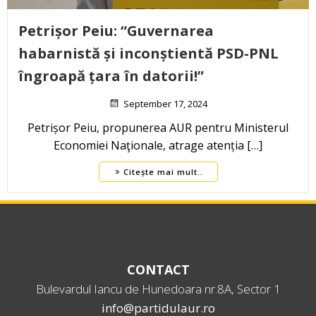
Petrișor Peiu: “Guvernarea
habarnistă și inconștientă PSD-PNL
îngroapă țara în datorii!”
September 17, 2024
Petrișor Peiu, propunerea AUR pentru Ministerul
Economiei Naţionale, atrage atenția […]
Citește mai mult..
CONTACT
Bulevardul Iancu de Hunedoara nr.8A, Sector 1
info@partidulaur.ro