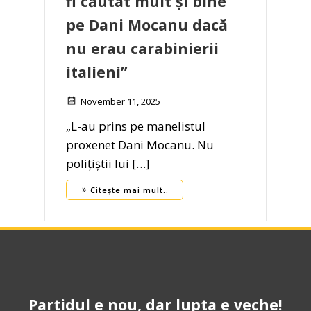
fi căutat mult și bine
pe Dani Mocanu dacă
nu erau carabinierii
italieni”
November 11, 2025
„L-au prins pe manelistul
proxenet Dani Mocanu. Nu
polițiștii lui […]
Citește mai mult..
Partidul e nou, dar lupta e veche!