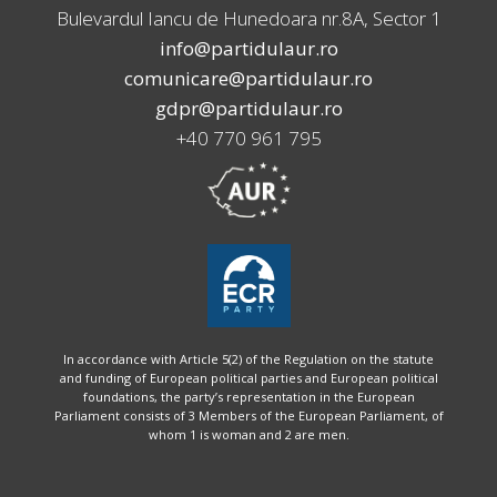
Bulevardul Iancu de Hunedoara nr.8A, Sector 1
info@partidulaur.ro
comunicare@partidulaur.ro
gdpr@partidulaur.ro
+40 770 961 795
In accordance with Article 5(2) of the Regulation on the statute
and funding of European political parties and European political
foundations, the party’s representation in the European
Parliament consists of 3 Members of the European Parliament, of
whom 1 is woman and 2 are men.