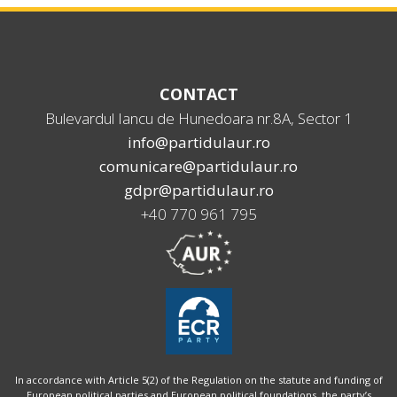
CONTACT
Bulevardul Iancu de Hunedoara nr.8A, Sector 1
info@partidulaur.ro
comunicare@partidulaur.ro
gdpr@partidulaur.ro
+40 770 961 795
In accordance with Article 5(2) of the Regulation on the statute and funding of
European political parties and European political foundations, the party’s