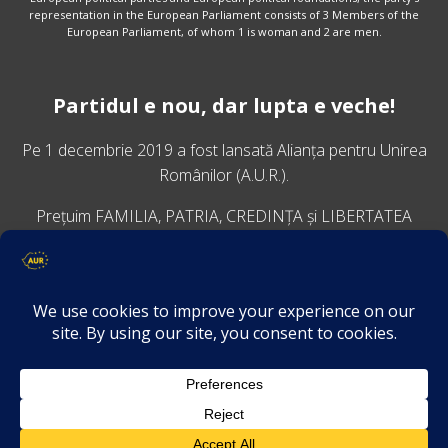
representation in the European Parliament consists of 3 Members of the
European Parliament, of whom 1 is woman and 2 are men.
Partidul e nou, dar lupta e veche!
Pe 1 decembrie 2019 a fost lansată
Alianța pentru Unirea
Românilor
(A.U.R.).
Prețuim FAMILIA, PATRIA, CREDINȚA și LIBERTATEA
VINO ALĂTURI DE NOI
Descarcă aplicația Platforma AUR
Termeni și condiții de confidențialitate
GDPR