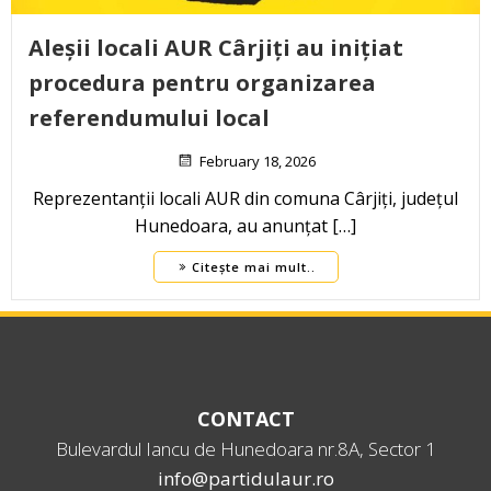
Aleșii locali AUR Cârjiți au inițiat
procedura pentru organizarea
referendumului local
February 18, 2026
Reprezentanții locali AUR din comuna Cârjiți, județul
Hunedoara, au anunțat […]
Citește mai mult..
CONTACT
Bulevardul Iancu de Hunedoara nr.8A, Sector 1
info@partidulaur.ro