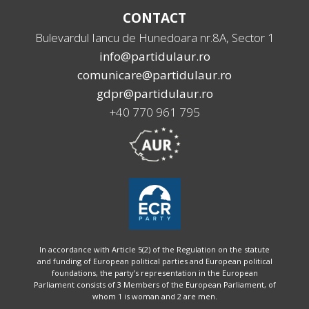
CONTACT
Bulevardul Iancu de Hunedoara nr.8A, Sector 1
info@partidulaur.ro
comunicare@partidulaur.ro
gdpr@partidulaur.ro
+40 770 961 795
In accordance with Article 5(2) of the Regulation on the statute
and funding of European political parties and European political
foundations, the party’s representation in the European
Parliament consists of 3 Members of the European Parliament, of
whom 1 is woman and 2 are men.