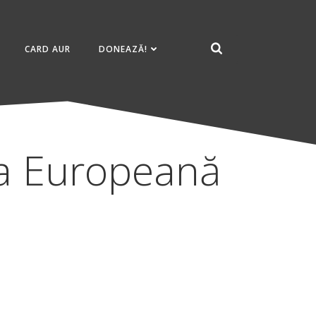
CARD AUR
DONEAZĂ!
ea Europeană