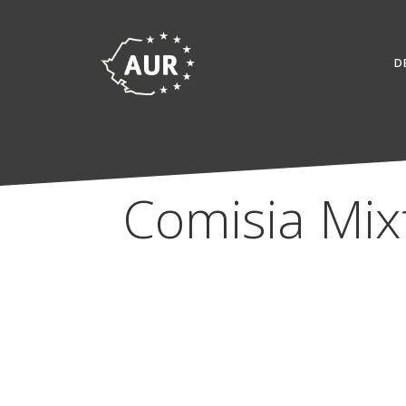
Skip
to
content
D
Comisia Mix