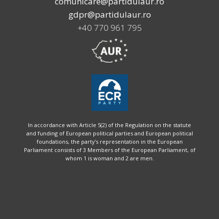
comunicare@partidulaur.ro
gdpr@partidulaur.ro
+40 770 961 795
In accordance with Article 5(2) of the Regulation on the statute
and funding of European political parties and European political
foundations, the party’s representation in the European
Parliament consists of 3 Members of the European Parliament, of
whom 1 is woman and 2 are men.