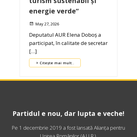
turism sustenabil și
energie verde”
May 27, 2026
Deputatul AUR Elena Doboș a
participat, în calitate de secretar
[…]
Citește mai mult..
Partidul e nou, dar lupta e veche!
Pe 1 decembrie 2019 a fost lansată
Alianța pentru
Unirea Românilor
(A.U.R.).