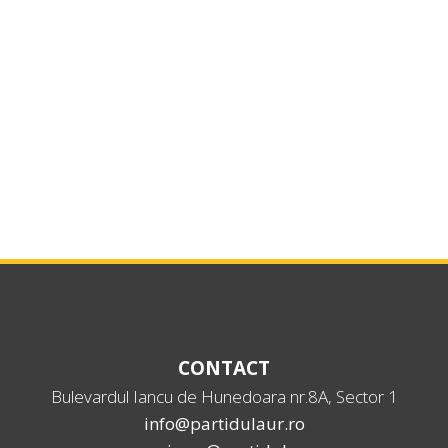
CONTACT
Bulevardul Iancu de Hunedoara nr.8A, Sector 1
info@partidulaur.ro