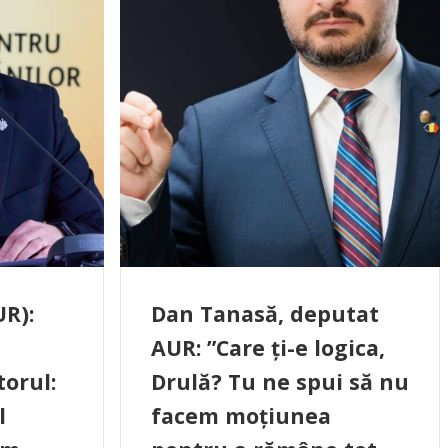
R):
Dan Tanasă, deputat
AUR: ”Care ți-e logica,
orul:
Drulă? Tu ne spui să nu
l
facem moțiunea