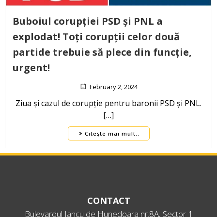
Buboiul corupției PSD și PNL a
explodat! Toți corupții celor două
partide trebuie să plece din funcție,
urgent!
February 2, 2024
Ziua și cazul de corupție pentru baronii PSD și PNL.
[…]
Citește mai mult..
CONTACT
Bulevardul Iancu de Hunedoara nr.8A, Sector 1