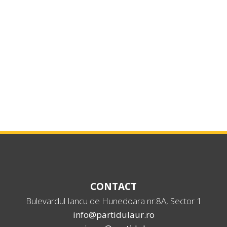
CONTACT
Bulevardul Iancu de Hunedoara nr.8A, Sector 1
info@partidulaur.ro