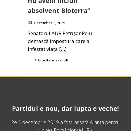
nu avem niciun
absolvent Bioterra”
December 2, 2025
Senatorul AUR Petrișor Peiu
demască impostura care a
infestat viața […]
Citește mai mult..
Partidul e nou, dar lupta e veche!
Pe 1 decembrie 2019 a fost lansată
Alianța pentru
Unirea Românilor
(A.U.R.).