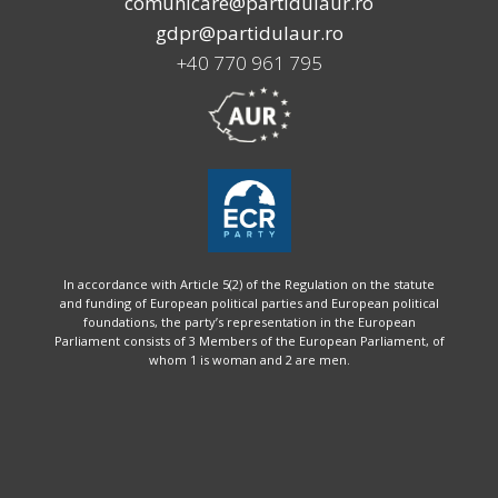
comunicare@partidulaur.ro
gdpr@partidulaur.ro
+40 770 961 795
In accordance with Article 5(2) of the Regulation on the statute
and funding of European political parties and European political
foundations, the party’s representation in the European
Parliament consists of 3 Members of the European Parliament, of
whom 1 is woman and 2 are men.