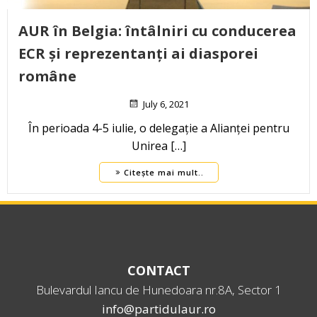
AUR în Belgia: întâlniri cu conducerea
ECR și reprezentanți ai diasporei
române
July 6, 2021
În perioada 4-5 iulie, o delegație a Alianței pentru
Unirea […]
Citește mai mult..
CONTACT
Bulevardul Iancu de Hunedoara nr.8A, Sector 1
info@partidulaur.ro