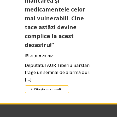
mâncarea și
medicamentele celor
mai vulnerabili. Cine
tace astăzi devine
complice la acest
dezastru!”
August 29, 2025
Deputatul AUR Tiberiu Barstan
trage un semnal de alarmă dur:
[…]
Citește mai mult..