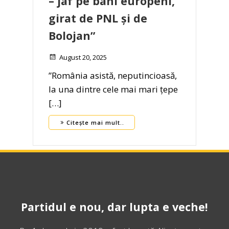
– jaf pe bani europeni,
girat de PNL și de
Bolojan”
August 20, 2025
”România asistă, neputincioasă,
la una dintre cele mai mari țepe
[…]
Citește mai mult..
Partidul e nou, dar lupta e veche!