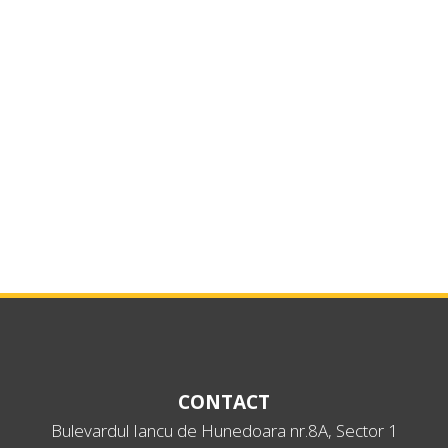
CONTACT
Bulevardul Iancu de Hunedoara nr.8A, Sector 1