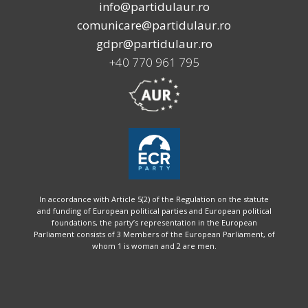
info@partidulaur.ro
comunicare@partidulaur.ro
gdpr@partidulaur.ro
+40 770 961 795
In accordance with Article 5(2) of the Regulation on the statute
and funding of European political parties and European political
foundations, the party’s representation in the European
Parliament consists of 3 Members of the European Parliament, of
whom 1 is woman and 2 are men.