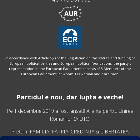
In accordance with Article 5(2) of the Regulation on the statute and funding of
European political parties and European political foundations, the party’s
representation in the European Parliament consists of 3 Members of the
European Parliament, of whom 1 is woman and 2 are men.
Partidul e nou, dar lupta e veche!
Pe 1 decembrie 2019 a fost lansată
Alianța pentru Unirea
Românilor
(A.U.R.).
Prețuim FAMILIA, PATRIA, CREDINȚA și LIBERTATEA