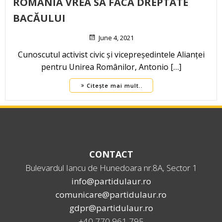
ROMÂNIA VREA SĂ FACĂ DREPTATE
BACĂULUI
June 4, 2021
Cunoscutul activist civic și vicepreședintele Alianței
pentru Unirea Românilor, Antonio […]
Citește mai mult..
CONTACT
Bulevardul Iancu de Hunedoara nr.8A, Sector 1
info@partidulaur.ro
comunicare@partidulaur.ro
gdpr@partidulaur.ro
+40 770 961 795