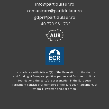
info@partidulaur.ro
comunicare@partidulaur.ro
gdpr@partidulaur.ro
+40 770 961 795
In accordance with Article 5(2) of the Regulation on the statute
and funding of European political parties and European political
foundations, the party’s representation in the European
Parliament consists of 3 Members of the European Parliament, of
whom 1 is woman and 2 are men.