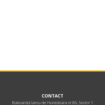
CONTACT
Bulevardul Iancu de Hunedoara nr.8A, Sector 1