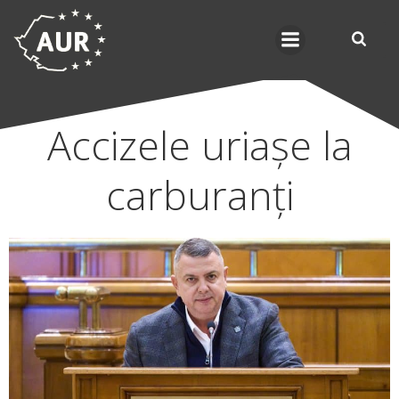
Skip
to
content
Accizele uriașe la
carburanți