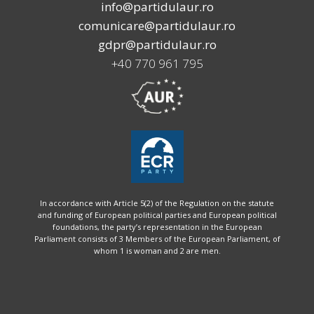
info@partidulaur.ro
comunicare@partidulaur.ro
gdpr@partidulaur.ro
+40 770 961 795
In accordance with Article 5(2) of the Regulation on the statute
and funding of European political parties and European political
foundations, the party’s representation in the European
Parliament consists of 3 Members of the European Parliament, of
whom 1 is woman and 2 are men.