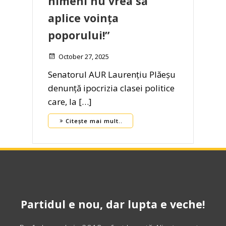
nimeni nu vrea să
aplice voința
poporului!”
October 27, 2025
Senatorul AUR Laurențiu Plăeșu
denunță ipocrizia clasei politice
care, la […]
Citește mai mult..
Partidul e nou, dar lupta e veche!