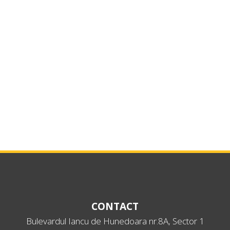
CONTACT
Bulevardul Iancu de Hunedoara nr.8A, Sector 1