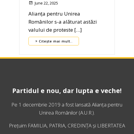
June 22, 2025
Alianța pentru Unirea
Românilor s-a alăturat astăzi
valului de proteste […]
Citește mai mult..
Partidul e nou, dar lupta e veche!
Pe 1 decembrie 2019 a fost lansată
Alianța pentru
Unirea Românilor
(A.U.R.).
Prețuim FAMILIA, PATRIA, CREDINȚA și LIBERTATEA