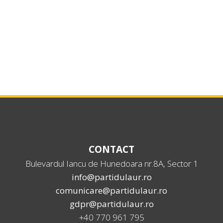
CONTACT
Bulevardul Iancu de Hunedoara nr.8A, Sector 1
info@partidulaur.ro
comunicare@partidulaur.ro
gdpr@partidulaur.ro
+40 770 961 795