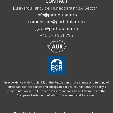
CONTACT
Bulevardul Iancu de Hunedoara nr.8A, Sector 1
info@partidulaur.ro
comunicare@partidulaur.ro
gdpr@partidulaur.ro
+40 770 961 795
In accordance with Article 5(2) of the Regulation on the statute and funding of
European political parties and European political foundations, the party’s
representation in the European Parliament consists of 3 Members of the
European Parliament, of whom 1 is woman and 2 are men.