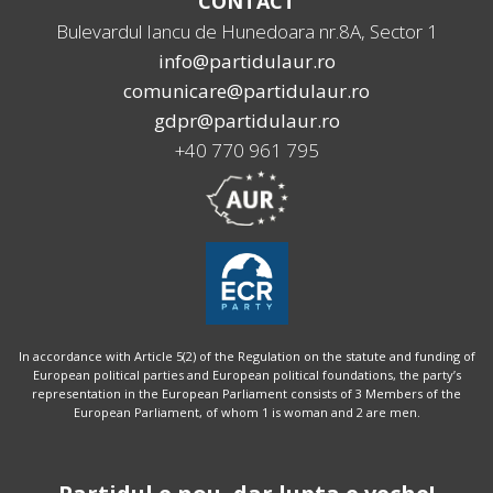
CONTACT
Bulevardul Iancu de Hunedoara nr.8A, Sector 1
info@partidulaur.ro
comunicare@partidulaur.ro
gdpr@partidulaur.ro
+40 770 961 795
In accordance with Article 5(2) of the Regulation on the statute and funding of
European political parties and European political foundations, the party’s
representation in the European Parliament consists of 3 Members of the
European Parliament, of whom 1 is woman and 2 are men.