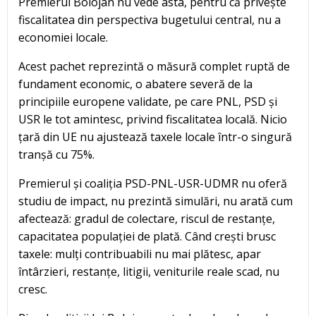
Premierul Bolojan nu vede asta, pentru că privește
fiscalitatea din perspectiva bugetului central, nu a
economiei locale.
Acest pachet reprezintă o măsură complet ruptă de
fundament economic, o abatere severă de la
principiile europene validate, pe care PNL, PSD și
USR le tot amintesc, privind fiscalitatea locală. Nicio
țară din UE nu ajustează taxele locale într-o singură
tranșă cu 75%.
Premierul și coaliția PSD-PNL-USR-UDMR nu oferă
studiu de impact, nu prezintă simulări, nu arată cum
afectează: gradul de colectare, riscul de restanțe,
capacitatea populației de plată. Când crești brusc
taxele: mulți contribuabili nu mai plătesc, apar
întârzieri, restanțe, litigii, veniturile reale scad, nu
cresc.