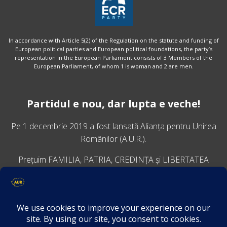
In accordance with Article 5(2) of the Regulation on the statute and funding of
European political parties and European political foundations, the party’s
representation in the European Parliament consists of 3 Members of the
European Parliament, of whom 1 is woman and 2 are men.
Partidul e nou, dar lupta e veche!
Pe 1 decembrie 2019 a fost lansată
Alianța pentru Unirea
Românilor
(A.U.R.).
Prețuim FAMILIA, PATRIA, CREDINȚA și LIBERTATEA
VINO ALĂTURI DE NOI