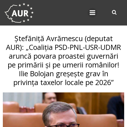
Skip
to
content
Ștefăniță Avrămescu (deputat
AUR): „Coaliția PSD-PNL-USR-UDMR
aruncă povara proastei guvernări
pe primării și pe umerii românilor!
Ilie Bolojan greșește grav în
privința taxelor locale pe 2026”