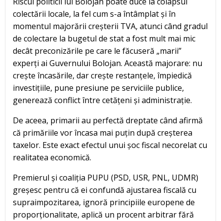
Riscul politicii lui Bolojan poate duce la colapsul
colectării locale, la fel cum s-a întâmplat și în
momentul majorării creșterii TVA, atunci când gradul
de colectare la bugetul de stat a fost mult mai mic
decât preconizările pe care le făcuseră „marii”
experți ai Guvernului Bolojan. Această majorare: nu
crește încasările, dar crește restanțele, împiedică
investițiile, pune presiune pe serviciile publice,
generează conflict între cetățeni și administrație.
De aceea, primarii au perfectă dreptate când afirmă
că primăriile vor încasa mai puțin după creșterea
taxelor. Este exact efectul unui șoc fiscal necorelat cu
realitatea economică.
Premierul și coaliția PUPU (PSD, USR, PNL, UDMR)
greșesc pentru că ei confundă ajustarea fiscală cu
supraimpozitarea, ignoră principiile europene de
proporționalitate, aplică un procent arbitrar fără