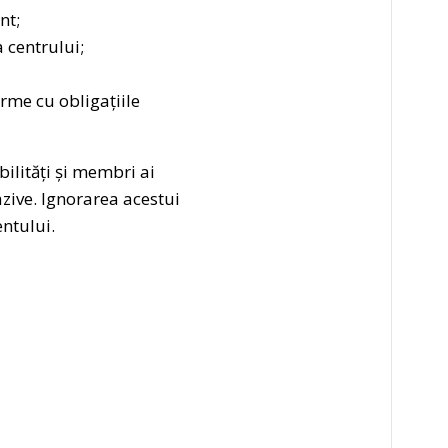
nt;
 centrului;
rme cu obligațiile
ilități și membri ai
zive. Ignorarea acestui
entului.