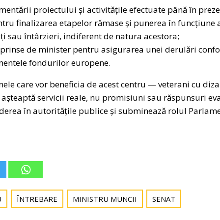
entării proiectului și activitățile efectuate până în preze
tru finalizarea etapelor rămase și punerea în funcțiune a
ți sau întârzieri, indiferent de natura acestora;
eprinse de minister pentru asigurarea unei derulări confo
mentele fondurilor europene.
ele care vor beneficia de acest centru — veterani cu dizab
așteaptă servicii reale, nu promisiuni sau răspunsuri eva
ederea în autoritățile publice și subminează rolul Parlam
U
ÎNTREBARE
MINISTRU MUNCII
SENAT