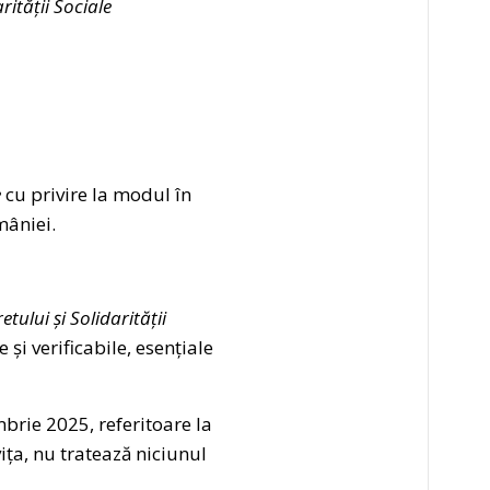
rității Sociale
e
cu privire la modul în
mâniei.
etului și Solidarității
i verificabile, esențiale
rie 2025, referitoare la
ța, nu tratează niciunul