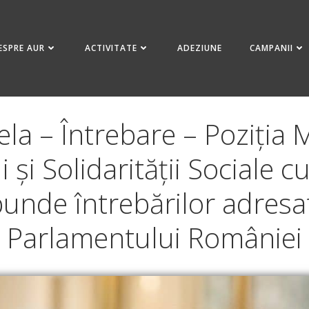
ESPRE AUR
ACTIVITATE
ADEZIUNE
CAMPANII
la – Întrebare – Poziția M
i și Solidarității Sociale c
punde întrebărilor adres
Parlamentului României