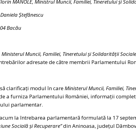
Florin MANOLE,
Ministrul Muncii, Familiei, Tineretului și Solida
:
Daniela Ștefănescu
04 Bacău
a
Ministerul Muncii, Familiei, Tineretului și Solidarității Social
întrebărilor adresate de către membrii Parlamentului Ro
să clarificați modul în care
Ministerul Muncii, Familiei, Tiner
de a furniza Parlamentului României, informații complete ș
lului parlamentar.
cum la întrebarea parlamentară formulată la 17 septemb
ziune Socială și Recuperare”
din Aninoasa, județul Dâmbovi