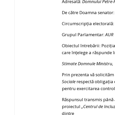
Adresată:
Domnului Petre-
De către Doamna senator
Circumscripția electorală:
Grupul Parlamentar:
AUR
Obiectul întrebării: Poziți
care înțelege a răspunde 
Stimate Domnule Ministru,
Prin prezenta vă solicităm 
Sociale
respectă obligația 
pentru exercitarea contro
Răspunsul transmis până a
proiectul
„Centrul de Inclu
dintre