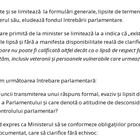
te și se limitează la formulări generale, lipsite de terme
cterul său, eludează fondul întrebării parlamentare.
e primită de la minister se limitează la a indica că
„exis
e lipsă și fără a manifesta disponibilitate reală de clarif
oare nu poate fi calificată altfel decât ca o lipsă de respect 
ntăm, inclusiv veteranii și persoanele vulnerabile care urmează
săm următoarea întrebare parlamentară:
uncii transmiterea unui răspuns formal, evaziv și lipsit d
 a Parlamentului și care denotă o atitudine de desconside
controlului parlamentar?
 expres ca Ministerul să se conformeze obligațiilor proc
cumentat, care să clarifice fără echivoc: