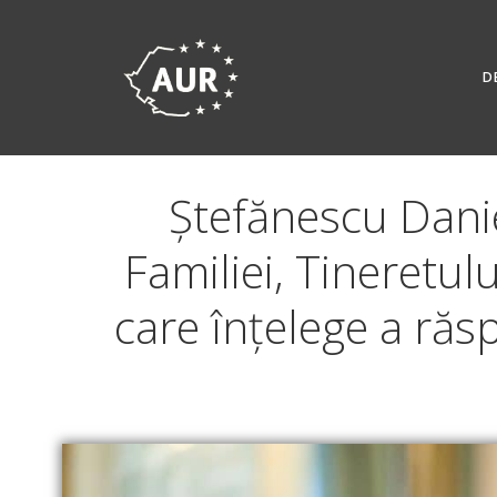
Skip
to
content
D
Ștefănescu Danie
Familiei, Tineretulu
care înțelege a răs