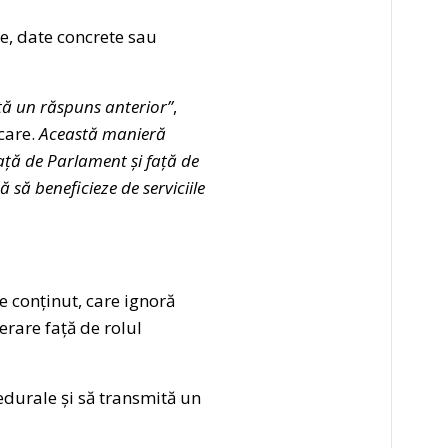
ne, date concrete sau
tă un răspuns anterior”
,
icare.
Această manieră
față de Parlament și față de
 să beneficieze de serviciile
e conținut, care ignoră
rare față de rolul
edurale și să transmită un