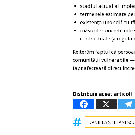
stadiul actual al implem
termenele estimate pen
existența unor dificultă
măsurile concrete într
contractuale și regula
Reiterăm faptul că persoan
comunității vulnerabile — 
fapt afectează direct încr
Distribuie acest articol!
DANIELA ȘTEFĂNESC