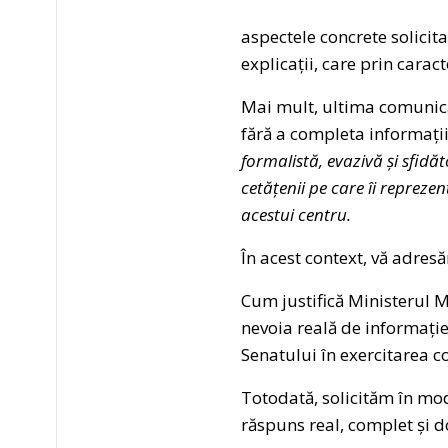
aspectele concrete solicita
explicații, care prin cara
Mai mult, ultima comunicar
fără a completa informațiil
formalistă, evazivă și sfidăt
cetățenii pe care îi repreze
acestui centru.
În acest context, vă adre
Cum justifică Ministerul M
nevoia reală de informație
Senatului în exercitarea 
Totodată, solicităm în mod
răspuns real, complet și do