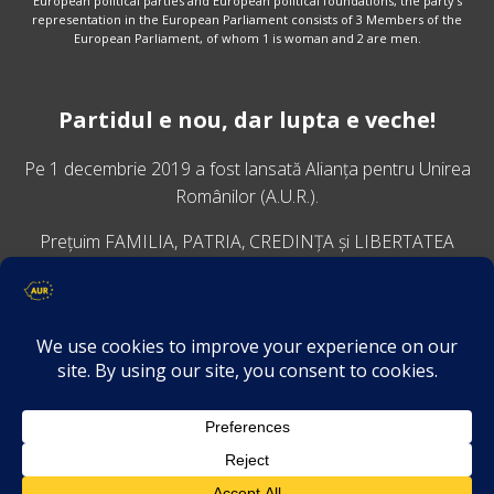
European political parties and European political foundations, the party’s
representation in the European Parliament consists of 3 Members of the
European Parliament, of whom 1 is woman and 2 are men.
Partidul e nou, dar lupta e veche!
Pe 1 decembrie 2019 a fost lansată
Alianța pentru Unirea
Românilor
(A.U.R.).
Prețuim FAMILIA, PATRIA, CREDINȚA și LIBERTATEA
VINO ALĂTURI DE NOI
Descarcă aplicația Platforma AUR
Termeni și condiții de confidențialitate
GDPR