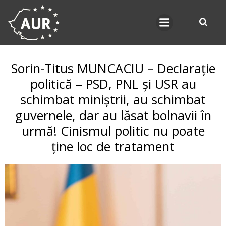
Skip
to
content
Sorin-Titus MUNCACIU – Declarație
politică – PSD, PNL și USR au
schimbat miniștrii, au schimbat
guvernele, dar au lăsat bolnavii în
urmă! Cinismul politic nu poate
ține loc de tratament