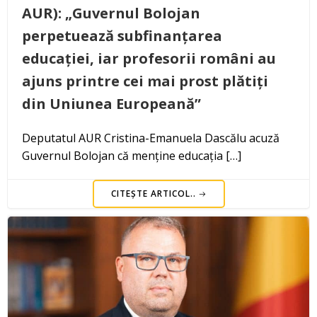
AUR): „Guvernul Bolojan
perpetuează subfinanțarea
educației, iar profesorii români au
ajuns printre cei mai prost plătiți
din Uniunea Europeană”
Deputatul AUR Cristina-Emanuela Dascălu acuză
Guvernul Bolojan că menține educația […]
CITEȘTE ARTICOL..