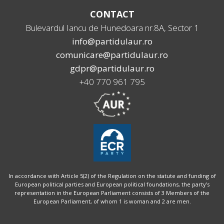
CONTACT
Bulevardul Iancu de Hunedoara nr.8A, Sector 1
info@partidulaur.ro
comunicare@partidulaur.ro
gdpr@partidulaur.ro
+40 770 961 795
In accordance with Article 5(2) of the Regulation on the statute and funding of
European political parties and European political foundations, the party’s
representation in the European Parliament consists of 3 Members of the
European Parliament, of whom 1 is woman and 2 are men.