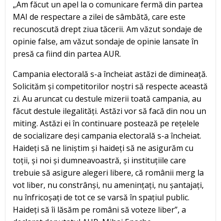
„Am făcut un apel la o comunicare fermă din partea
MAI de respectare a zilei de sâmbătă, care este
recunoscută drept ziua tăcerii. Am văzut sondaje de
opinie false, am văzut sondaje de opinie lansate în
presă ca fiind din partea AUR.
Campania electorală s-a încheiat astăzi de dimineață.
Solicităm și competitorilor noștri să respecte această
zi. Au aruncat cu destule mizerii toată campania, au
făcut destule ilegalități. Astăzi vor să facă din nou un
miting. Astăzi ei în continuare postează pe rețelele
de socializare deși campania electorală s-a încheiat.
Haideți să ne liniștim și haideți să ne asigurăm cu
toții, și noi și dumneavoastră, și instituțiile care
trebuie să asigure alegeri libere, că românii merg la
vot liber, nu constrânși, nu amenințați, nu șantajați,
nu înfricoșați de tot ce se varsă în spațiul public.
Haideți să îi lăsăm pe români să voteze liber”, a