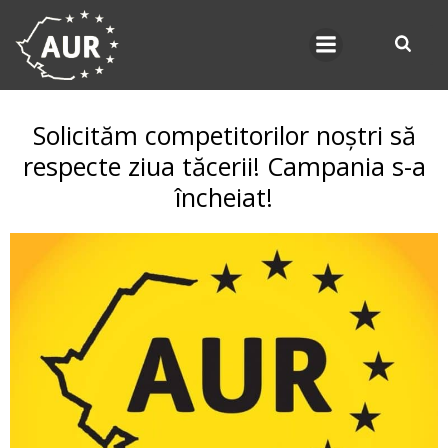
Skip
to
content
Solicităm competitorilor noștri să
respecte ziua tăcerii! Campania s-a
încheiat!