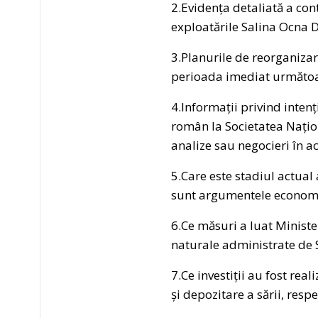
2.Evidența detaliată a con
exploatările Salina Ocna 
3.Planurile de reorganizare
perioada imediat următoa
4.Informații privind intenț
român la Societatea Națion
analize sau negocieri în ac
5.Care este stadiul actual 
sunt argumentele economice
6.Ce măsuri a luat Minist
naturale administrate de S
7.Ce investiții au fost rea
și depozitare a sării, resp