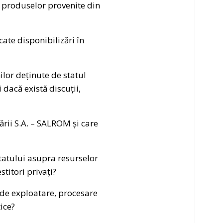
a produselor provenite din
cate disponibilizări în
ilor deținute de statul
dacă există discuții,
Sării S.A. – SALROM și care
tatului asupra resurselor
titori privați?
r de exploatare, procesare
ice?