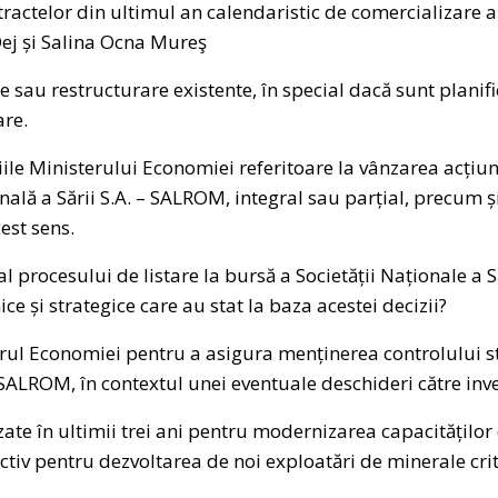
tractelor din ultimul an calendaristic de comercializare 
Dej și Salina Ocna Mureş
 sau restructurare existente, în special dacă sunt planifi
re.
iile Ministerului Economiei referitoare la vânzarea acțiun
ală a Sării S.A. – SALROM, integral sau parțial, precum și 
est sens.
al procesului de listare la bursă a Societății Naționale a 
 și strategice care au stat la baza acestei decizii?
erul Economiei pentru a asigura menținerea controlului s
ALROM, în contextul unei eventuale deschideri către inves
lizate în ultimii trei ani pentru modernizarea capacitățilo
ectiv pentru dezvoltarea de noi exploatări de minerale crit