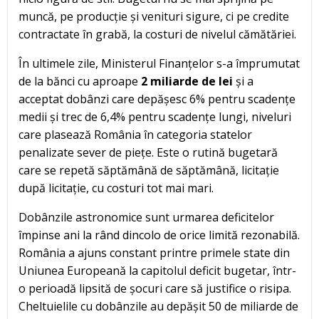
muncă, pe producție și venituri sigure, ci pe credite
contractate în grabă, la costuri de nivelul cămătăriei.
În ultimele zile, Ministerul Finanțelor s-a împrumutat
de la bănci cu aproape
2 miliarde de lei
și a
acceptat dobânzi care depășesc 6% pentru scadențe
medii și trec de 6,4% pentru scadențe lungi, niveluri
care plasează România în categoria statelor
penalizate sever de piețe. Este o rutină bugetară
care se repetă săptămână de săptămână, licitație
după licitație, cu costuri tot mai mari.
Dobânzile astronomice sunt urmarea deficitelor
împinse ani la rând dincolo de orice limită rezonabilă.
România a ajuns constant printre primele state din
Uniunea Europeană la capitolul deficit bugetar, într-
o perioadă lipsită de șocuri care să justifice o risipa.
Cheltuielile cu dobânzile au depășit 50 de miliarde de