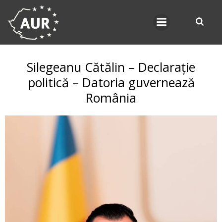
Skip
to
content
Silegeanu Cătălin – Declarație
politică – Datoria guvernează
România