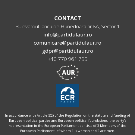
CONTACT
Bulevardul Iancu de Hunedoara nr.8A, Sector 1
info@partidulaur.ro
comunicare@partidulaur.ro
gdpr@partidulaur.ro
+40 770 961 795
In accordance with Article 5(2) of the Regulation on the statute and funding of
European political parties and European political foundations, the party’s
representation in the European Parliament consists of 3 Members of the
European Parliament, of whom 1 is woman and 2 are men.