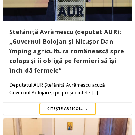
Ștefăniță Avrămescu (deputat AUR):
„Guvernul Bolojan și Nicușor Dan
împing agricultura românească spre
colaps și îi obligă pe fermieri să își
închidă fermele”
Deputatul AUR Ștefăniță Avrămescu acuză
Guvernul Bolojan și pe președintele […]
CITEȘTE ARTICOL..