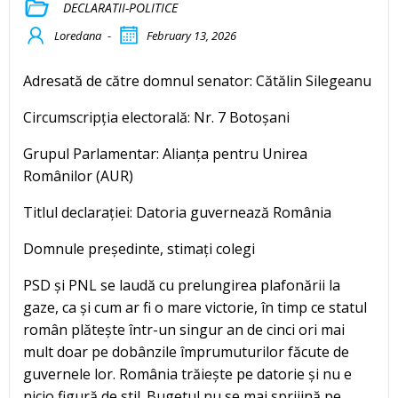
DECLARATII-POLITICE
Loredana
-
February 13, 2026
Adresată de către domnul senator: Cătălin Silegeanu
Circumscripția electorală: Nr. 7 Botoșani
Grupul Parlamentar: Alianța pentru Unirea
Românilor (AUR)
Titlul declarației: Datoria guvernează România
Domnule președinte, stimați colegi
PSD și PNL se laudă cu prelungirea plafonării la
gaze, ca și cum ar fi o mare victorie, în timp ce statul
român plătește într-un singur an de cinci ori mai
mult doar pe dobânzile împrumuturilor făcute de
guvernele lor. România trăiește pe datorie și nu e
nicio figură de stil. Bugetul nu se mai sprijină pe