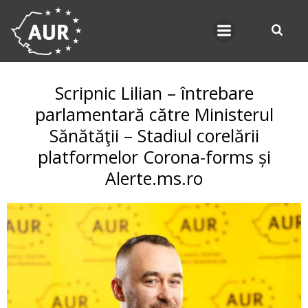
Skip
to
content
Scripnic Lilian – întrebare
parlamentară către Ministerul
Sănătăţii – Stadiul corelării
platformelor Corona-forms și
Alerte.ms.ro