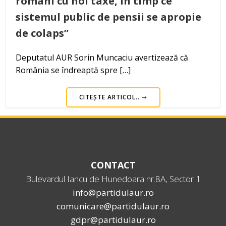
români cu noi taxe, în timp ce
sistemul public de pensii se apropie
de colaps”
Deputatul AUR Sorin Muncaciu avertizează că
România se îndreaptă spre […]
CITEȘTE ARTICOL..
CONTACT
Bulevardul Iancu de Hunedoara nr.8A, Sector 1
info@partidulaur.ro
comunicare@partidulaur.ro
gdpr@partidulaur.ro