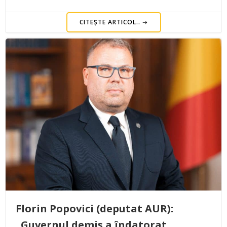
CITEȘTE ARTICOL..
Florin Popovici (deputat AUR):
„Guvernul demis a îndatorat