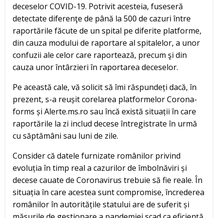
deceselor COVID-19. Potrivit acesteia, fuseseră
detectate diferenţe de până la 500 de cazuri între
raportările făcute de un spital pe diferite platforme,
din cauza modului de raportare al spitalelor, a unor
confuzii ale celor care raportează, precum şi din
cauza unor întârzieri în raportarea deceselor.
Pe această cale, vă solicit să îmi răspundeți dacă, în
prezent, s-a reușit corelarea platformelor Corona-
forms și Alerte.ms.ro sau încă există situații în care
raportările la zi includ decese întregistrate în urmă
cu săptămâni sau luni de zile.
Consider că datele furnizate românilor privind
evoluția în timp real a cazurilor de îmbolnăviri și
decese cauate de Coronavirus trebuie să fie reale. În
situația în care acestea sunt compromise, încrederea
românilor în autoritățile statului are de suferit și
măsurile de gestionare a pandemiei scad ca eficiență.