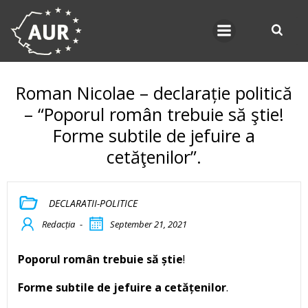
Skip
to
content
Roman Nicolae – declarație politică
– “Poporul român trebuie să ştie!
Forme subtile de jefuire a
cetăţenilor”.
DECLARATII-POLITICE
Redacția
-
September 21, 2021
Poporul român trebuie să știe
!
Forme subtile de jefuire a cetățenilor
.