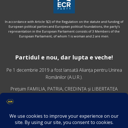
In accordance with Article 5(2) of the Regulation on the statute and funding of
European political parties and European political foundations, the party’s
representation in the European Parliament consists of 3 Members of the
European Parliament, of whom 1 is woman and 2 are men.
Partidul e nou, dar lupta e veche!
Pe 1 decembrie 2019 a fost lansată
Alianța pentru Unirea
Românilor
(A.U.R.).
Prețuim FAMILIA, PATRIA, CREDINȚA și LIBERTATEA
VINO ALĂTURI DE NOI