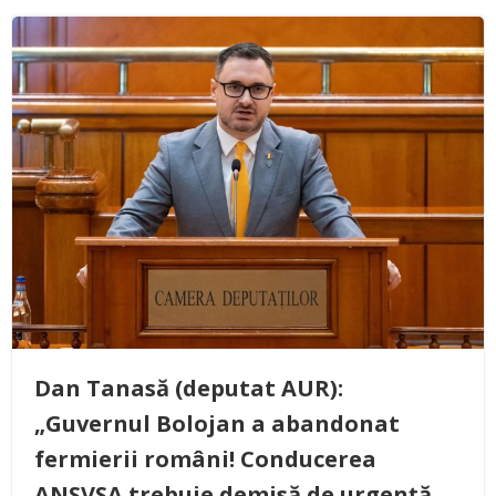
Dan Tanasă (deputat AUR):
„Guvernul Bolojan a abandonat
fermierii români! Conducerea
ANSVSA trebuie demisă de urgență