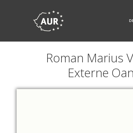
Skip
to
content
D
Roman Marius Val
Externe Oana