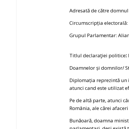
Adresată de către domnul
Circumscripția electorală:
Grupul Parlamentar: Alia
Titlul declaraţiei politice
:
Doamnelor și domnilor/ St
Diplomația reprezintă un i
atunci cand este utilizat e
Pe de altă parte, atunci c
România, ale cărei afaceri
Bunăoară, doamna ministru 
parlamentari, deși există 