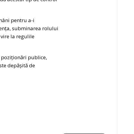
omâni pentru a-i
lența, subminarea rolului
ire la regulile
 poziționări publice,
ste depășită de