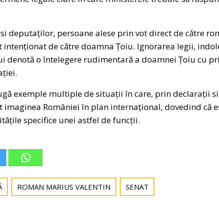
 si deputaților, persoane alese prin vot direct de către r
 intenționat de către doamna Țoiu. Ignorarea legii, indo
i denotă o întelegere rudimentară a doamnei Țoiu cu priv
ției.
gă exemple multiple de situații în care, prin declarații si
 imaginea României în plan internațional, dovedind că e
ățile specifice unei astfel de funcții.
Ă
ROMAN MARIUS VALENTIN
SENAT