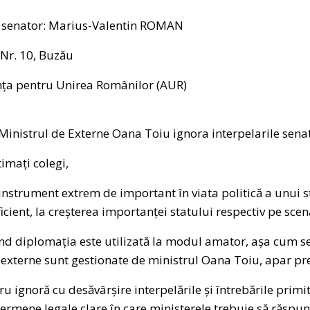
 senator: Marius-Valentin ROMAN
 Nr. 10, Buzău
nța pentru Unirea Românilor (AUR)
Ministrul de Externe Oana Toiu ignora interpelarile senat
imați colegi,
nstrument extrem de important în viata politică a unui st
ficient, la creșterea importanței statului respectiv pe scen
ând diplomația este utilizată la modul amator, așa cum se
 externe sunt gestionate de ministrul Oana Toiu, apar pr
ignoră cu desăvârșire interpelările și întrebările primit
termene legale clare în care ministerele trebuie să răspun