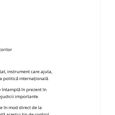
orilor
at, instrument care ajuta,
a politică internațională.
 întamplă în prezent în
ejudicii importante.
e în mod direct de la
dă acestui tip de control