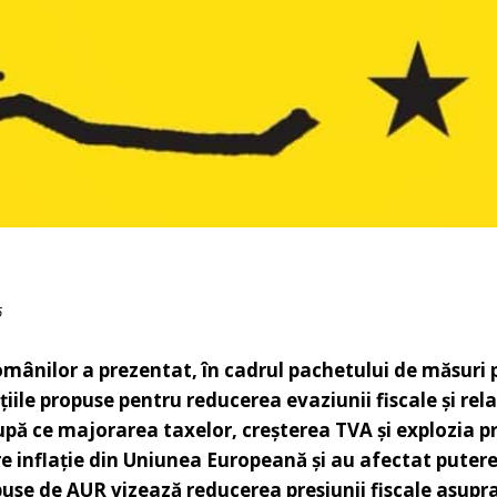
6
mânilor a prezentat, în cadrul pachetului de măsuri 
iile propuse pentru reducerea evaziunii fiscale și rela
ă ce majorarea taxelor, creșterea TVA și explozia pr
 inflație din Uniunea Europeană și au afectat puter
use de AUR vizează reducerea presiunii fiscale asupr