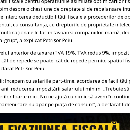
tății fiscale pentru operațiunile asimilate optimizărilor f
bim despre o chestiune de dreptate și de rebalansare înt
re interzicerea deductibilității fiscale a procederilor de o
tul, cu consultanța, cu drepturile de proprietate intelect
ultinaționale le fac în favoarea companiilor-mamă, dedu
a-grup”, a explicat Petrișor Peiu.
ivelul anterior de taxare (TVA 19%, TVA redus 9%, impozit
cât de repede se poate, cât de repede permite spațiul fis
clarat Petrișor Peiu.
: începem cu salariile part-time, acordarea de facilități p
 ani, reducerea impozitării salariului minim: „Trebuie s
ariilor foarte mici. Nu ne ajută cu nimic să avem în conti
oameni care nu apar pe piața de consum”, a declarat lide