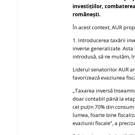
investițiilor, combatere
românești.
În acest context, AUR prop
1. Introducerea taxării inv
inverse generalizate. Asta
introdusă, să ne mutăm, înc
Liderul senatorilor AUR ar
favorizează evaziunea fisc
„Taxarea inversă înseamnă 
doar contabil până la etap
cel puțin 70% din consum s
lumea, foarte bine fiscaliz
evaziunii fiscale”, a preciz