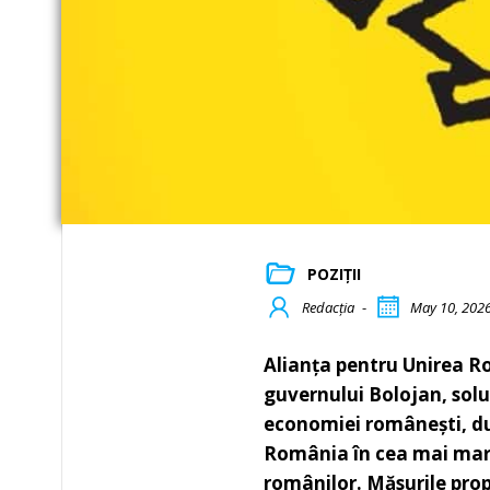
POZIȚII
Redacția
-
May 10, 202
Alianța pentru Unirea Ro
guvernului Bolojan, soluț
economiei românești, dup
România în cea mai mare
românilor. Măsurile prop