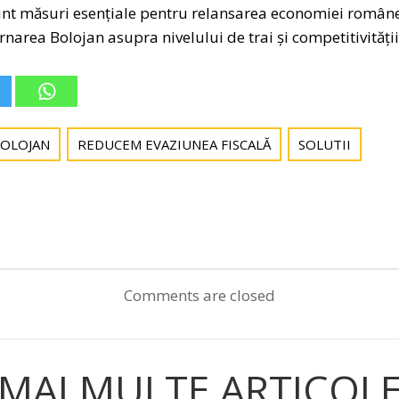
t măsuri esențiale pentru relansarea economiei româneș
narea Bolojan asupra nivelului de trai și competitivități
OLOJAN
REDUCEM EVAZIUNEA FISCALĂ
SOLUTII
Post
navigation
Comments are closed
MAI MULTE ARTICOL