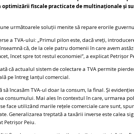
a optimizării fiscale practicate de multinaționale și 
une următoarele soluții menite să repare erorile guvernu
erse a TVA-ului: „Primul pilon este, dacă vreți, introducer
 înseamnă că, de la cele patru domenii în care avem astăz
et, încet spre tot restul economiei”, a explicat Petrișor P
ată că actualul sistem de colectare a TVA permite pierder
ală pe întreg lanțul comercial.
să încasăm TVA-ul doar la consum, la final. Și evidenție
a consumului. Mai ales în contextul în care, urmarea poli
e face utilizând marile rețele comerciale care sunt, spun
ate. Generalizarea treptată a taxării inverse este calea s
at Petrișor Peiu.