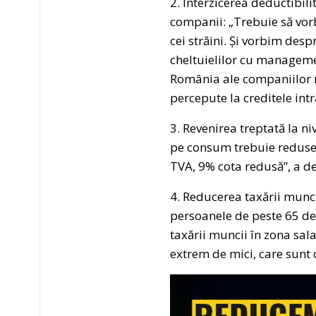
2. Interzicerea deductibili
companii: „Trebuie să vor
cei străini. Și vorbim desp
cheltuielilor cu managemen
România ale companiilor m
percepute la creditele intr
3. Revenirea treptată la n
pe consum trebuie reduse 
TVA, 9% cota redusă”, a de
4. Reducerea taxării muncii
persoanele de peste 65 de
taxării muncii în zona sal
extrem de mici, care sunt 