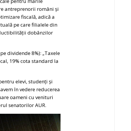
iscale pentru marile
re antreprenorii români și
ptimizare fiscală, adică a
uală pe care filialele din
ctibilității dobânzilor
 pe dividende 8%): „Taxele
cal, 19% cota standard la
entru elevi, studenți și
ă avem în vedere reducerea
nuare oameni cu venituri
rul senatorilor AUR.