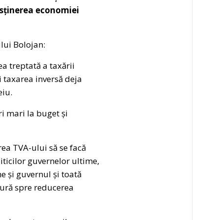
susținerea economiei
lui Bolojan:
ea treptată a taxării
i taxarea inversă deja
eiu.
i mari la buget și
rea TVA-ului să se facă
ticilor guvernelor ultime,
e și guvernul și toată
igură spre reducerea