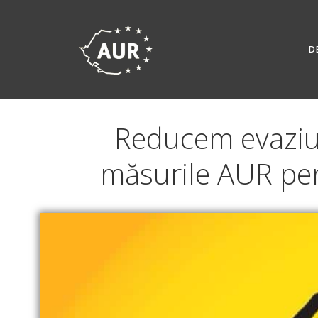
Skip
to
content
D
Reducem evaziun
măsurile AUR pen