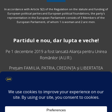
In accordance with Article 5(2) of the Regulation on the statute and funding of
European political parties and European political foundations, the party’s
representation in the European Parliament consists of 3 Members of the
European Parliament, of whom 1 is woman and 2 are men.
Partidul e nou, dar lupta e veche!
Pe 1 decembrie 2019 a fost lansată
Alianța pentru Unirea
Românilor
(A.U.R.).
Prețuim FAMILIA, PATRIA, CREDINȚA și LIBERTATEA
VINO ALĂTURI DE NOI
Descarcă aplicația Platforma AUR