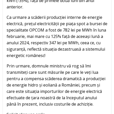
kWh (-35%), față de primele două luni din anul
anterior.
Ca urmare a scăderii producției interne de energie
electrică, prețul electricității pe piața spot a bursei de
specialitate OPCOM a fost de 782 lei pe MWh în luna
februarie, mai mare cu 125% față de aceeași lună a
anului 2024, respectiv 347 lei pe MWh, ceea ce, cu
siguranță, reflectă situația dezastruasă a sistemului
energetic românesc!
Prin urmare, domnule ministru vă rog să îmi
transmiteți care sunt măsurile pe care le veți lua
pentru a compensa scăderea dramatică a producției
de energie hidro și eoliană a României, precum și
care este situația importurilor de energie electrică
efectuate de țara noastră de la începutul anului
până în prezent, inclusiv costurile de achiziție.