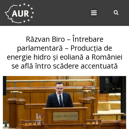
Skip
to
content
Răzvan Biro – Întrebare
parlamentară – Producția de
energie hidro și eoliană a României
se află întro scădere accentuată