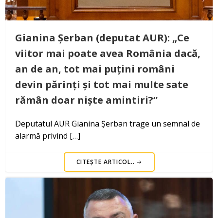
Gianina Șerban (deputat AUR): „Ce
viitor mai poate avea România dacă,
an de an, tot mai puțini români
devin părinți și tot mai multe sate
rămân doar niște amintiri?”
Deputatul AUR Gianina Șerban trage un semnal de
alarmă privind […]
CITEȘTE ARTICOL..