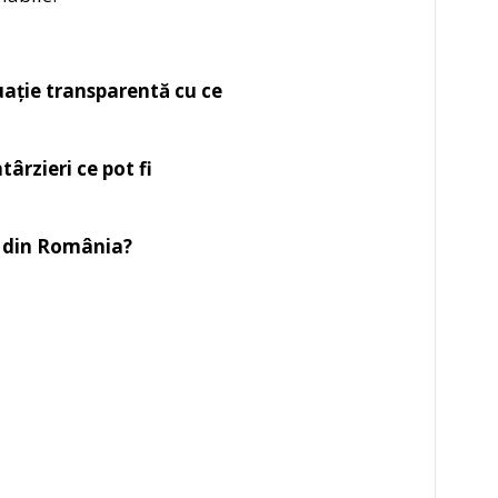
tuație transparentă cu ce
ârzieri ce pot fi
te din România?