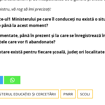
istru,
vă rog să îmi precizați:
ite-ul1 Ministerului pe care îl conduceți nu există o si
te până la acest moment?
mentate, până în prezent și la care se înregistrează înt
ctele care vor fi abandonate?
tare există pentru fiecare școală, județ ori localita
STERUL EDUCAȚIEI ȘI CERCETĂRII
PNRR
SCOLI