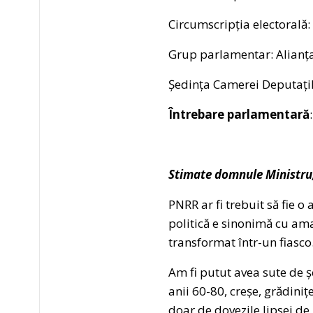
Circumscripția electorală:
Grup parlamentar: Alianț
Ședința Camerei Deputațil
Întrebare parlamentară
Stimate domnule Ministru
PNRR ar fi trebuit să fie
politică e sinonimă cu ama
transformat într-un fiasco
Am fi putut avea sute de ș
anii 60-80, creșe, grădini
doar de dovezile lipsei de