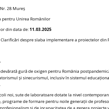
 Nr. 28 Mureș
a pentru Unirea Românilor
or din data de:
11.03.2025
: Clarificări despre slaba implementare a proiectelor din 
,
 o adevărată gură de oxigen pentru România postpandemic
torismul și sinecurismul, inclusiv în sistemul educațion
.
coli noi, sute de laboratoare dotate la nivel contemporan
țe, programe de formare pentru noile generații de profeso
 profesionalism și de incapacitatea de a genera proiecte v