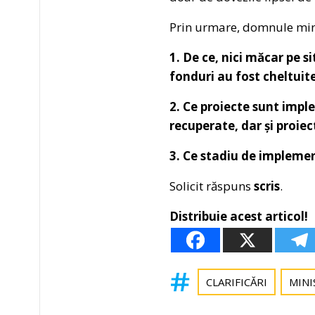
Prin urmare, domnule min
1. De ce, nici măcar pe s
fonduri au fost cheltui
2. Ce proiecte sunt imple
recuperate, dar și proie
3. Ce stadiu de implemen
Solicit răspuns
scris
.
Distribuie acest articol!
CLARIFICĂRI
MINI