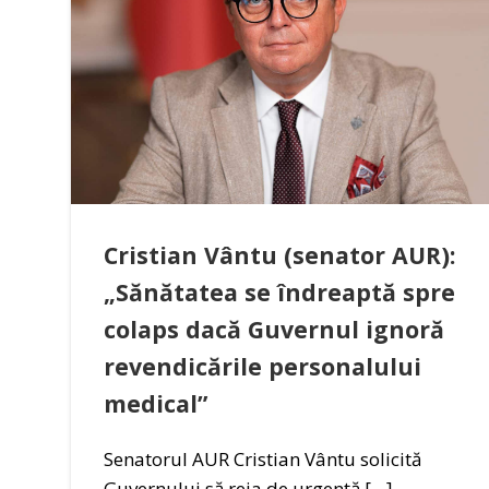
Cristian Vântu (senator AUR):
„Sănătatea se îndreaptă spre
colaps dacă Guvernul ignoră
revendicările personalului
medical”
Senatorul AUR Cristian Vântu solicită
Guvernului să reia de urgență […]