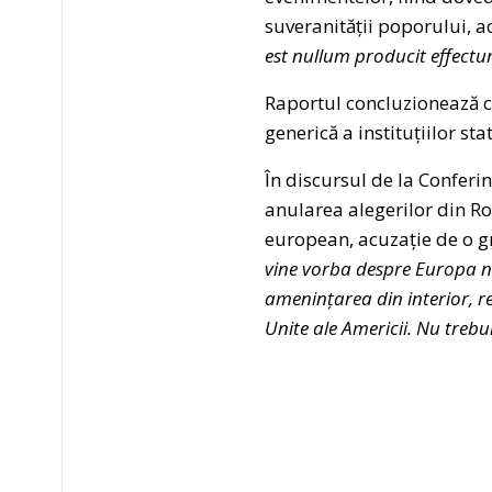
suveranității poporului, a
est nullum producit effectu
Raportul concluzionează c
generică a instituțiilor sta
În discursul de la Conferi
anularea alegerilor din R
european, acuzație de o gr
vine vorba despre Europa nu 
amenințarea din interior, r
Unite ale Americii. Nu trebu