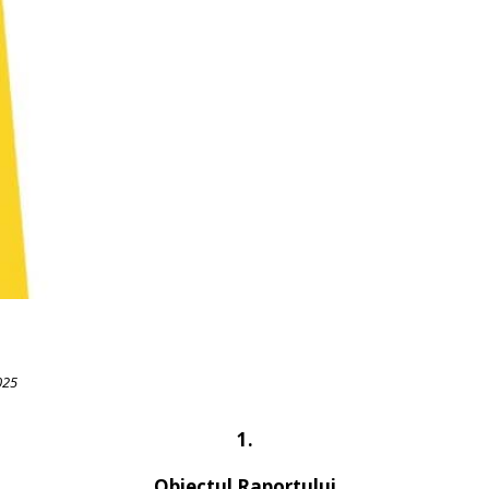
025
1.
Obiectul Raportului