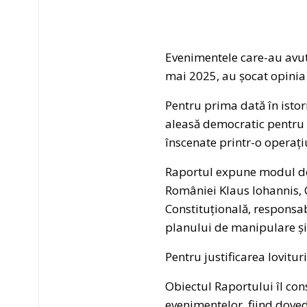
Evenimentele care-au avut
mai 2025, au șocat opinia 
Pentru prima dată în istor
aleasă democratic pentru f
înscenate printr-o operaț
Raportul expune modul de 
României Klaus Iohannis, C
Constituțională, responsab
planului de manipulare și 
Pentru justificarea lovitur
Obiectul Raportului îl con
evenimentelor, fiind dovedi