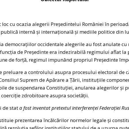
 loc cu ocazia alegerii Președintelui României în perioa
publică internă și internațională și mediile politice din 
ia democrațiilor occidentale alegerile au fost anulate cu
uncția de Președinte era indezirabilă regimului aflat la p
iune de forță, regimul impunând propriul Președinte împo
preluare a controlului asupra procesului electoral de c
onsiliul Suprem de Apărare a Țării, instituțiile componen
ile de suspendarea Constituției, anularea alegerilor și 
coerciție zdrobitoare asupra societății
.
ii de stat
a fost inventat pretextul interferenței Federației Ru
stituie prezentarea încălcărilor normelor legale și consti
tă rezoluția șefilor instituțiilor statului de a uzurpa pu