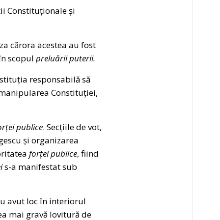
i Constituționale și
aza cărora acestea au fost
în scopul
preluării puterii.
nstituția responsabilă să
 manipularea Constituției,
rței publice
. Secțiile de vot,
rgescu și organizarea
oritatea
forței publice
, fiind
i
s-a manifestat sub
u avut loc în interiorul
a mai gravă lovitură de