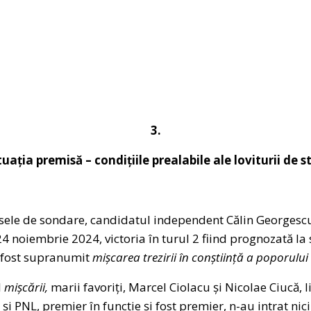
3.
tuația premisă – condițiile prealabile ale loviturii de s
asele de sondare, candidatul independent Călin Georgescu
24 noiembrie 2024, victoria în turul 2 fiind prognozată la 
a fost supranumit
mișcarea trezirii în conștiință a poporulu
l
mișcării,
marii favoriți, Marcel Ciolacu și Nicolae Ciucă, l
i PNL, premier în funcție și fost premier, n-au intrat nici