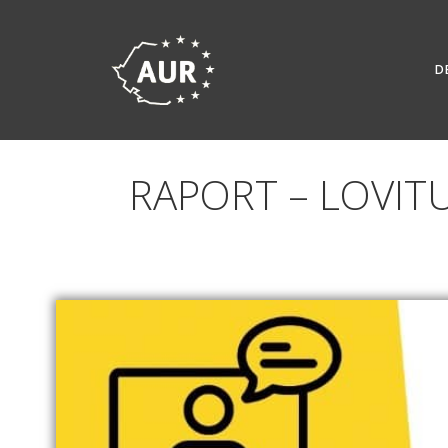
Skip
to
content
D
RAPORT – LOVIT