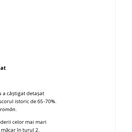
tat
 a câștigat detașat
scorul istoric de 65-70%.
i român
.
iderii celor mai mari
 măcar în turul 2.