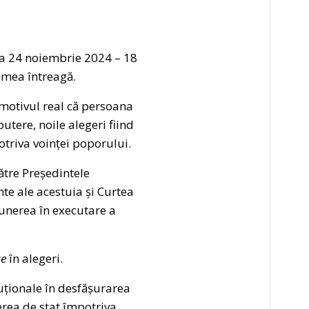
da 24 noiembrie 2024 – 18
lumea întreagă.
 motivul real că persoana
utere, noile alegeri fiind
triva voinței poporului.
ătre Președintele
te ale acestuia și Curtea
punerea în executare a
se
în alegeri.
tuționale în desfășurarea
terea de stat împotriva