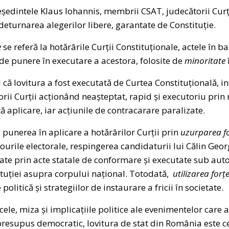
reședintele Klaus Iohannis, membrii CSAT, judecătorii Curți
deturnarea alegerilor libere, garantate de Constituție.
e
se referă la hotărârile Curții Constituționale, actele în b
de punere în executare a acestora, folosite de
minoritate
l că lovitura a fost executată de Curtea Constituțională, i
orii Curții acționând neașteptat, rapid și executoriu prin
ă aplicare, iar acțiunile de contracarare paralizate.
a punerea în aplicare a hotărârilor Curții prin
uzurparea fo
rourile electorale, respingerea candidaturii lui Călin Geo
rate prin acte statale de conformare și executate sub aut
ituției asupra corpului național. Totodată,
utilizarea forțe
politică și strategiilor de instaurare a fricii în societate.
ele, miza și implicațiile politice ale evenimentelor care a
resupus democratic, lovitura de stat din România este ce