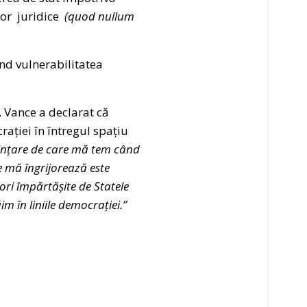
 lor juridice
(quod nullum
nd vulnerabilitatea
. Vance a declarat că
ției în întregul spațiu
nțare de care mă tem când
ce mă îngrijorează este
ri împărtășite de Statele
m în liniile democrației.”