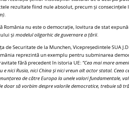
ctele rezultate fiind nule absolut, precum și consecințele
m)
.
ă România nu este o democrație, lovitura de stat expunâ
tului și
modelul oligarhic de guvernare a țării
.
nța de Securitate de la Munchen, Vicepreședintele SUA J.D
omânia reprezintă un exemplu pentru subminarea democra
avitate fără precedent în istoria UE:
”Cea mai mare ameni
e nici Rusia, nici China și nici vreun alt actor statal. Ceea 
enunțarea de către Europa la unele valori fundamentale, valo
ie doar să vorbim despre valorile democratice, trebuie să trăi