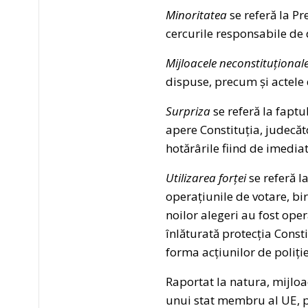
Minoritatea
se referă la P
cercurile responsabile de 
Mijloacele neconstituțional
dispuse, precum și actele 
Surpriza
se referă la faptu
apere Constituția, judecăt
hotărârile fiind de imediat
Utilizarea forței
se referă l
operațiunile de votare, bi
noilor alegeri au fost ope
înlăturată protecția Const
forma acțiunilor de poliție 
Raportat la natura, mijloac
unui stat membru al UE, p