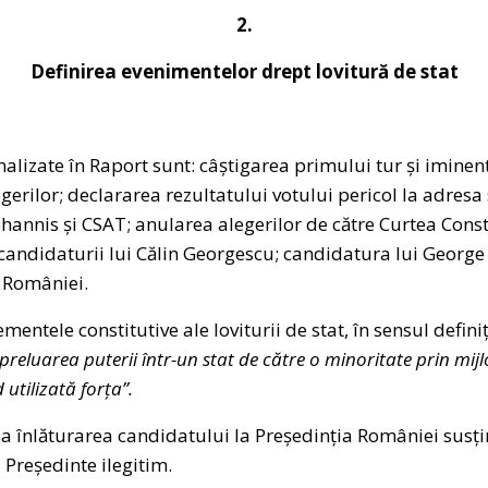
2.
Definirea evenimentelor drept lovitură de stat
lizate în Raport sunt: câștigarea primului tur și iminenta
gerilor; declararea rezultatului votului pericol la adresa 
ohannis și CSAT; anularea alegerilor de către Curtea Cons
 candidaturii lui Călin Georgescu; candidatura lui George
 României.
entele constitutive ale loviturii de stat, în sensul defini
 preluarea puterii într-un stat de către o minoritate prin mij
 utilizată forța”.
la înlăturarea candidatului la Președinția României susț
 Președinte ilegitim.