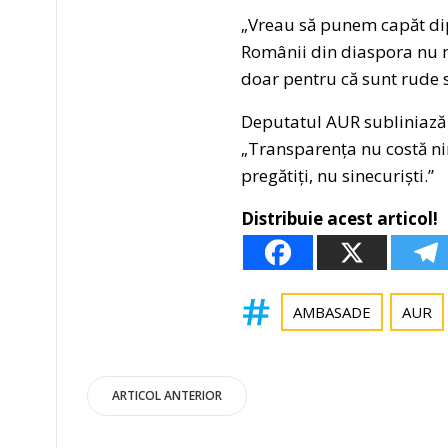
„Vreau să punem capăt di
Românii din diaspora nu ma
doar pentru că sunt rude s
Deputatul AUR subliniază c
„Transparența nu costă nim
pregătiți, nu sinecuriști.”
Distribuie acest articol!
AMBASADE
AUR
Post
ARTICOL ANTERIOR