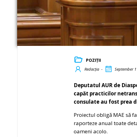
POZIȚII
Redacția
-
September 1
Deputatul AUR de Diaspo
capăt practicilor netran
consulate au fost prea de
Proiectul obligă MAE să fa
raporteze anual toate detaș
oameni acolo.