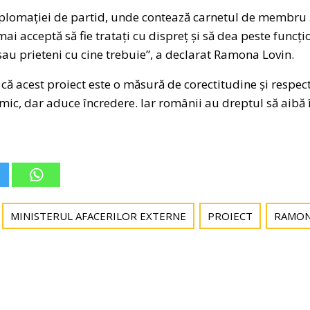
plomației de partid, unde contează carnetul de membru 
i acceptă să fie tratați cu dispreț și să dea peste funcț
au prieteni cu cine trebuie”, a declarat Ramona Lovin.
ă acest proiect este o măsură de corectitudine și respec
ic, dar aduce încredere. Iar românii au dreptul să aibă 
MINISTERUL AFACERILOR EXTERNE
PROIECT
RAMON
Post