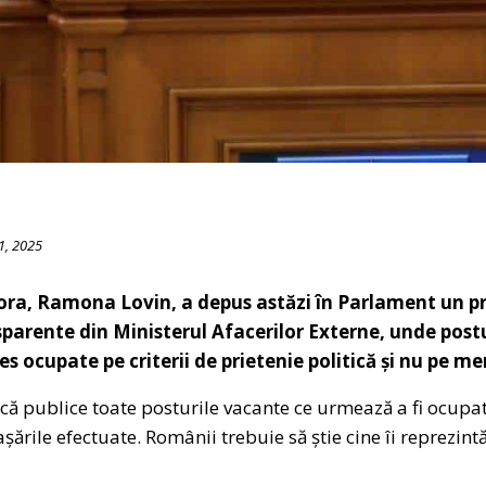
1, 2025
ra, Ramona Lovin, a depus astăzi în Parlament un pr
sparente din Ministerul Afacerilor Externe, unde post
s ocupate pe criterii de prietenie politică și nu pe mer
că publice toate posturile vacante ce urmează a fi ocupat
ările efectuate. Românii trebuie să știe cine îi reprezint