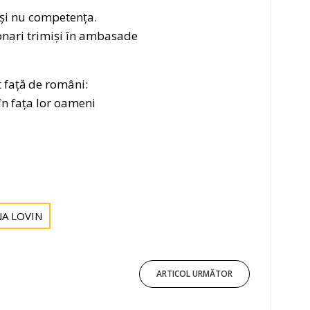
și nu competența.
ionari trimiși în ambasade
t față de români:
în fața lor oameni
A LOVIN
ARTICOL URMĂTOR